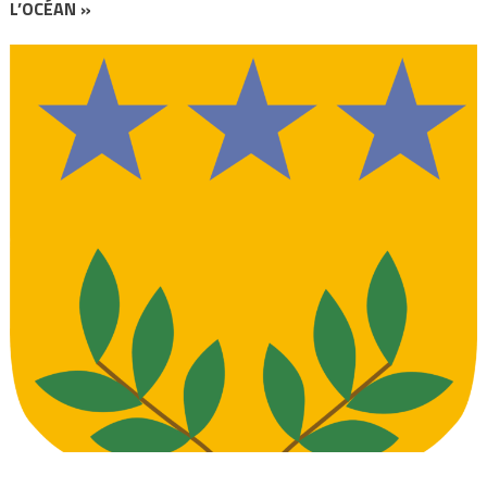
L’OCÉAN »