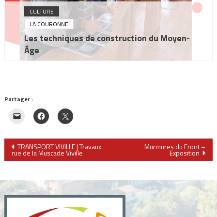
CULTURE
LA COURONNE
Les techniques de construction du Moyen-
Âge
Partager :
Navigation
TRANSPORT VIVILLE | Travaux
Murmures du Front –
rue de la Muscade Viville
Exposition
de
l’article