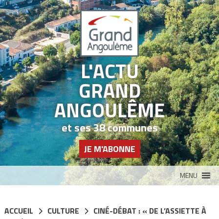
Panneau de gestion des cookies
L'ACTU
GRAND
ANGOULÊME
et ses 38 communes
JE M'ABONNE
MENU
ACCUEIL
CULTURE
CINÉ-DÉBAT : « DE L’ASSIETTE À