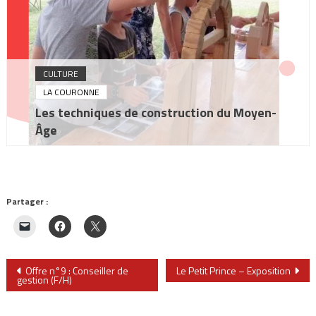
CULTURE
LA COURONNE
Les techniques de construction du Moyen-
Âge
Partager :
Navigation
Offre n°9 : Conseiller de
Le Petit Prince – Exposition
gestion (F/H)
de