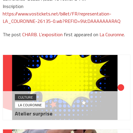
Inscription
https://www.vostickets.net/billet/FR/representation-
LA_COURONNE-26135-0.wb?REFID=9VcDAAAAAAARAQ
The post
CHARB. L’exposition
first appeared on
La Couronne
.
CULTURE
LA COURONNE
Atelier surprise