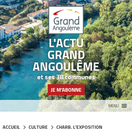
Panneau de gestion des cookies
L'ACTU
GRAND
ANGOULÊME
et ses 38 communes
JE M'ABONNE
MENU
ACCUEIL
CULTURE
CHARB. L’EXPOSITION