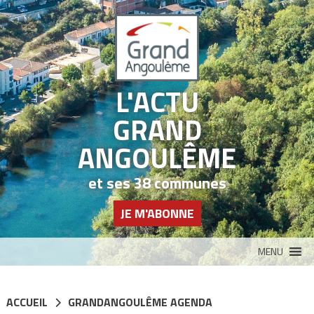
Panneau de gestion des cookies
L'ACTU
GRAND
ANGOULÊME
et ses 38 communes
JE M'ABONNE
MENU
ACCUEIL
GRANDANGOULÊME AGENDA