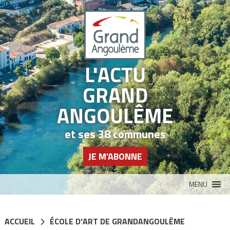
Panneau de gestion des cookies
L'ACTU
GRAND
ANGOULÊME
et ses 38 communes
JE M'ABONNE
MENU
ACCUEIL
ÉCOLE D'ART DE GRANDANGOULÊME