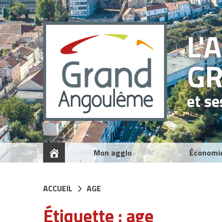
Panneau de gestion des cookies
L'
G
et s
Mon agglo
Économi
ACCUEIL
AGE
Étiquette :
age