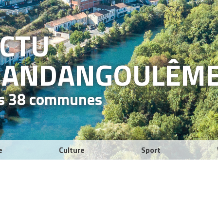
ACTU
RAND
ANGOULÊM
es 38 communes
e
Culture
Sport