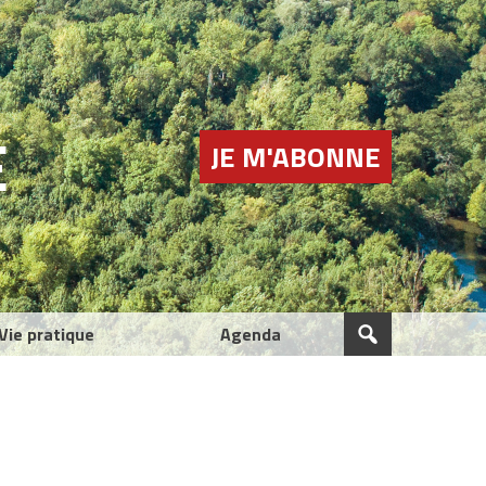
E
JE M'ABONNE
Vie pratique
Agenda