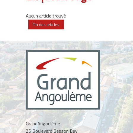
Aucun article trouvé
Fin des articles
GrandAngoulême
25 Boulevard Besson Bey