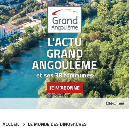
Panneau de gestion des cookies
L'ACTU
GRAND
ANGOULÊME
et ses 38 communes
JE M'ABONNE
MENU
ACCUEIL
LE MONDE DES DINOSAURES