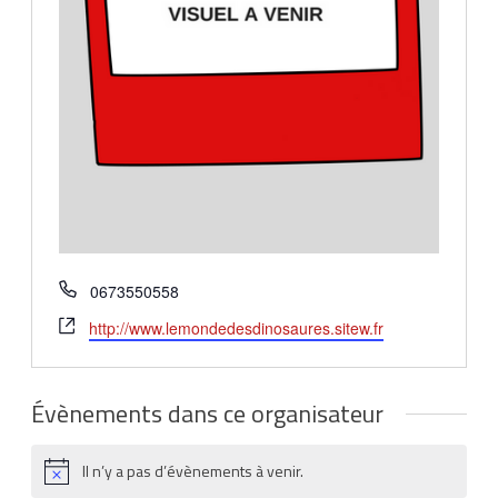
Téléphone
0673550558
Site
http://www.lemondedesdinosaures.sitew.fr
web
Évènements dans ce organisateur
Il n’y a pas d’évènements à venir.
Notice