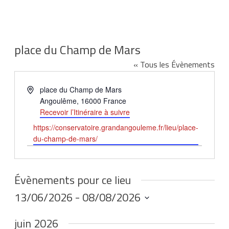
place du Champ de Mars
« Tous les Évènements
Adresse
place du Champ de Mars
Angoulême
,
16000
France
Recevoir l’Itinéraire à suivre
Site
https://conservatoire.grandangouleme.fr/lieu/place-
web
du-champ-de-mars/
Évènements pour ce lieu
13/06/2026
 - 
08/08/2026
Sélectionnez
juin 2026
une