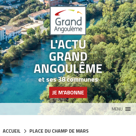
Panneau de gestion des cookies
L'ACTU
GRAND
ANGOULÊME
et ses 38 communes
JE M'ABONNE
MENU
ACCUEIL
PLACE DU CHAMP DE MARS