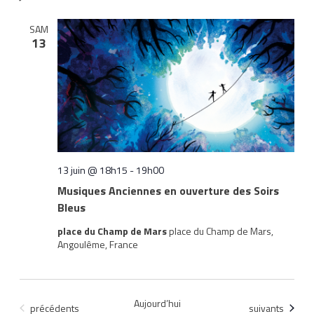
date.
SAM
13
13 juin @ 18h15
-
19h00
Musiques Anciennes en ouverture des Soirs
Bleus
place du Champ de Mars
place du Champ de Mars,
Angoulême, France
Aujourd’hui
Évènements
Évènements
précédents
suivants