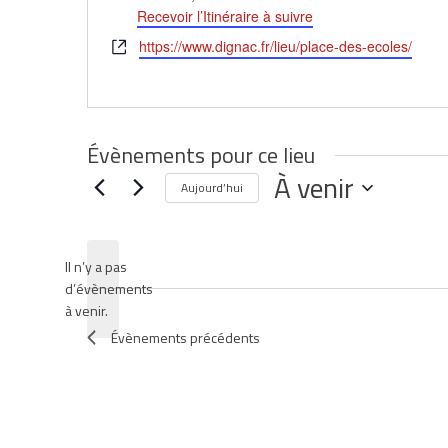
Recevoir l’Itinéraire à suivre
Site
https://www.dignac.fr/lieu/place-des-ecoles/
web
Évènements pour ce lieu
À venir
Aujourd’hui
Sélectionnez
une
date.
Il n’y a pas
d’évènements
Notice
à venir.
Évènements
précédents