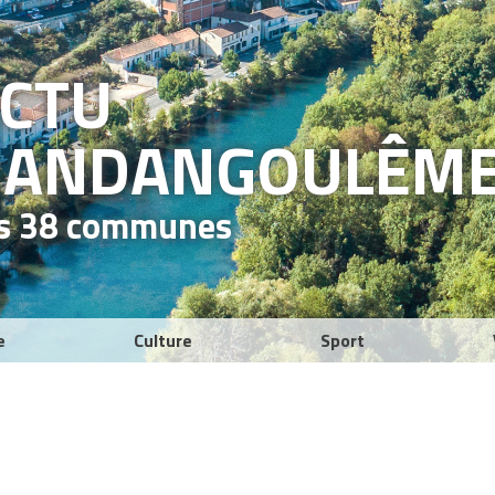
ACTU
RAND
ANGOULÊM
es 38 communes
e
Culture
Sport