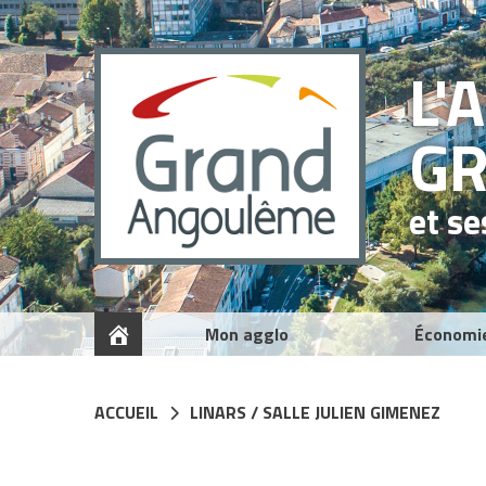
Panneau de gestion des cookies
L'
G
et s
Mon agglo
Économi
ACCUEIL
LINARS / SALLE JULIEN GIMENEZ