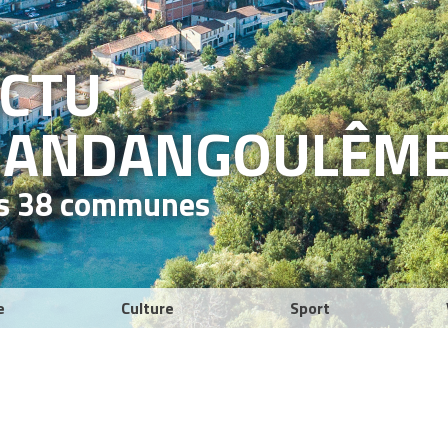
ACTU
RAND
ANGOULÊM
es 38 communes
e
Culture
Sport