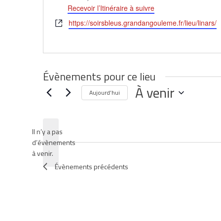
Recevoir l’Itinéraire à suivre
Site
https://soirsbleus.grandangouleme.fr/lieu/linars/
web
Évènements pour ce lieu
À venir
Aujourd’hui
Sélectionnez
une
date.
Il n’y a pas
d’évènements
Notice
à venir.
Évènements
précédents