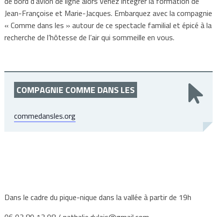
de bord d’avion de ligne alors venez intégrer la formation de
Jean-Françoise et Marie-Jacques. Embarquez avec la compagnie
« Comme dans les » autour de ce spectacle familial et épicé à la
recherche de l’hôtesse de l’air qui sommeille en vous.
COMPAGNIE COMME DANS LES
commedansles.org
Dans le cadre du pique-nique dans la vallée à partir de 19h
06 03 89 13 98 / nathalie.dulais@gmail.com