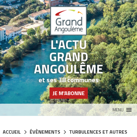
Panneau de gestion des cookies
L'ACTU
GRAND
ANGOULÊME
et ses 38 communes
JE M'ABONNE
MENU
ACCUEIL
ÉVÈNEMENTS
TURBULENCES ET AUTRES