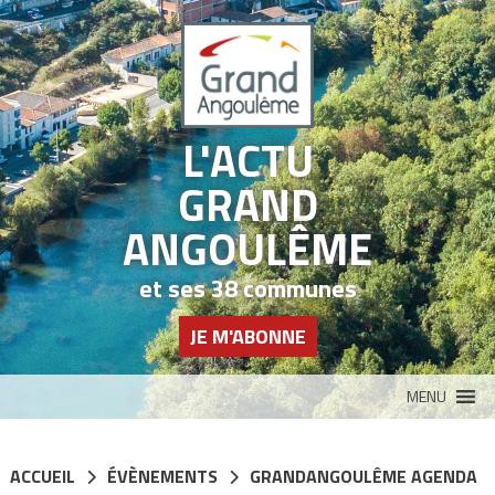
Panneau de gestion des cookies
L'ACTU
GRAND
ANGOULÊME
et ses 38 communes
JE M'ABONNE
MENU
ACCUEIL
ÉVÈNEMENTS
GRANDANGOULÊME AGENDA