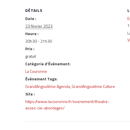
DÉTAILS
L
Date :
E
1
23 février 2023
L
Heure :
V
20h30 - 21h30
Prix :
gratuit
Catégorie d’Évènement:
La Couronne
Évènement Tags:
GrandAngoulême Agenda
,
GrandAngoulême Culture
Site :
https://www.lacouronne.fr/evenement/theatre-
assez-cie-abordages/