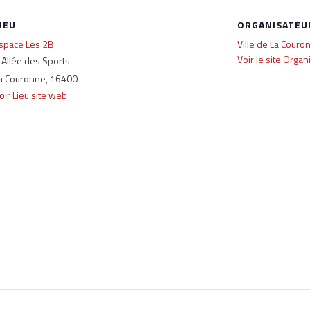
IEU
ORGANISATEU
space Les 2B
Ville de La Couro
Voir le site Organ
 Allée des Sports
a Couronne
,
16400
oir Lieu site web