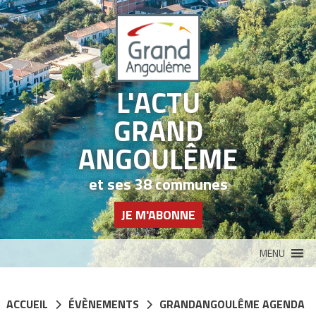
Panneau de gestion des cookies
L'ACTU
GRAND
ANGOULÊME
et ses 38 communes
JE M'ABONNE
MENU
ACCUEIL
ÉVÈNEMENTS
GRANDANGOULÊME AGENDA