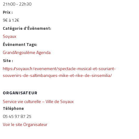
21h00 - 22h30
Prix :
9€ à 12€
Catégorie d’Évènement:
Soyaux
Évènement Tags:
GrandAngoulême Agenda
Site :
https://soyaux.fr/evenement/spectacle-musical-et-souriant-
souvenirs-de-saltimbanques-mike-et-rike-de-sinsemilia/
ORGANISATEUR
Service vie culturelle – Ville de Soyaux
Téléphone
05 45 97 87 25
Voir le site Organisateur