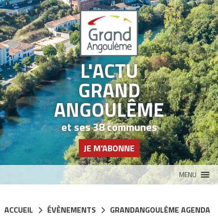
Panneau de gestion des cookies
L'ACTU
GRAND
ANGOULÊME
et ses 38 communes
JE M'ABONNE
MENU
ACCUEIL
ÉVÈNEMENTS
GRANDANGOULÊME AGENDA