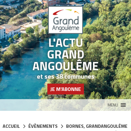
Panneau de gestion des cookies
L'ACTU
GRAND
ANGOULÊME
et ses 38 communes
JE M'ABONNE
MENU
ACCUEIL
ÉVÈNEMENTS
BORNES
,
GRANDANGOULÊME