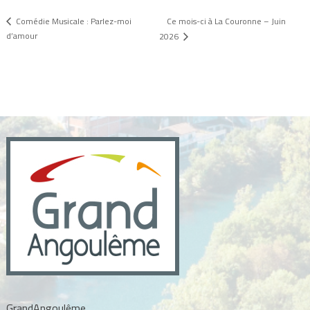
Ce mois-ci à La Couronne – Juin
Comédie Musicale : Parlez-moi
d’amour
2026
GrandAngoulême