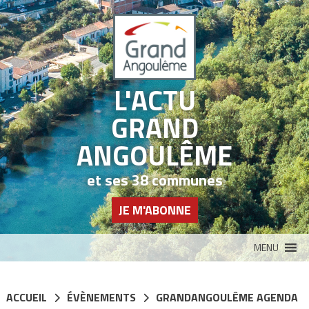
Panneau de gestion des cookies
L'ACTU
GRAND
ANGOULÊME
et ses 38 communes
JE M'ABONNE
MENU
ACCUEIL
ÉVÈNEMENTS
GRANDANGOULÊME AGENDA