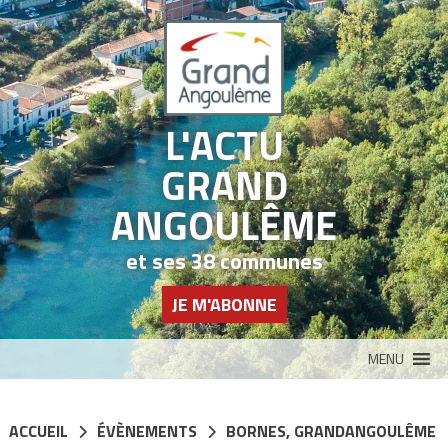
Panneau de gestion des cookies
L'ACTU
GRAND
ANGOULÊME
et ses 38 communes
JE M'ABONNE
MENU
ACCUEIL
ÉVÈNEMENTS
BORNES
,
GRANDANGOULÊME