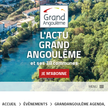
Panneau de gestion des cookies
L'ACTU
GRAND
ANGOULÊME
et ses 38 communes
JE M'ABONNE
MENU
ACCUEIL
ÉVÈNEMENTS
GRANDANGOULÊME AGENDA
,