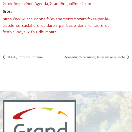
GrandAngoulême Agenda
,
GrandAngoulême Culture
Site :
https://www.lacouronne.fr/evenement/mozart-fcker-par-la-
truculente-castafiore-et-daron-par-baslo-dans-le-cadre-du-
festival-soyaux-fou-dhumour/
UCPA Jump d’automne
Reverdir, débitumer, le passage à l’acte