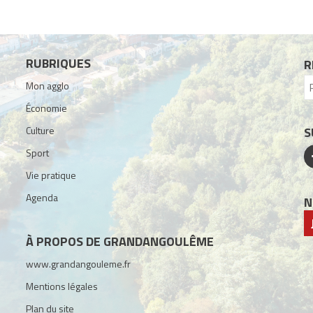
RUBRIQUES
R
Mon agglo
Économie
Culture
S
Sport
Vie pratique
Agenda
N
À PROPOS DE GRANDANGOULÊME
www.grandangouleme.fr
Mentions légales
Plan du site