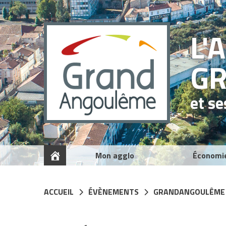
Panneau de gestion des cookies
L'
G
et s
Mon agglo
Économi
ACCUEIL
ÉVÈNEMENTS
GRANDANGOULÊME