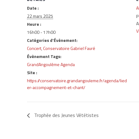
Date :
A
p
22 mars 2025
A
Heure :
V
16h00 - 17h00
Catégories d’Évènement:
Concert
,
Conservatoire Gabriel Fauré
Évènement Tags:
GrandAngoulême Agenda
Site :
https://conservatoire.grandangouleme.fr/agenda/lied
er-accompagnement-et-chant/
Trophée des Jeunes Vététistes