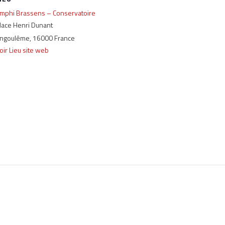
mphi Brassens – Conservatoire
lace Henri Dunant
ngoulême
,
16000
France
oir Lieu site web