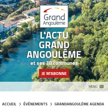
Panneau de gestion des cookies
L'ACTU
GRAND
ANGOULÊME
et ses 38 communes
JE M'ABONNE
MENU
ACCUEIL
ÉVÈNEMENTS
GRANDANGOULÊME AGENDA