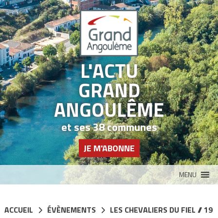
Panneau de gestion des cookies
L'ACTU
GRAND
ANGOULÊME
et ses 38 communes
JE M'ABONNE
MENU
ACCUEIL
ÉVÈNEMENTS
LES CHEVALIERS DU FIEL // 19