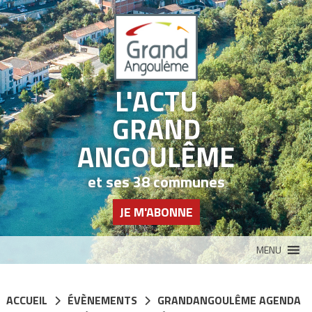
Panneau de gestion des cookies
L'ACTU
GRAND
ANGOULÊME
et ses 38 communes
JE M'ABONNE
MENU
ACCUEIL
ÉVÈNEMENTS
GRANDANGOULÊME AGENDA