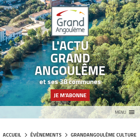
Panneau de gestion des cookies
L'ACTU
GRAND
ANGOULÊME
et ses 38 communes
JE M'ABONNE
MENU
ACCUEIL
ÉVÈNEMENTS
GRANDANGOULÊME CULTURE