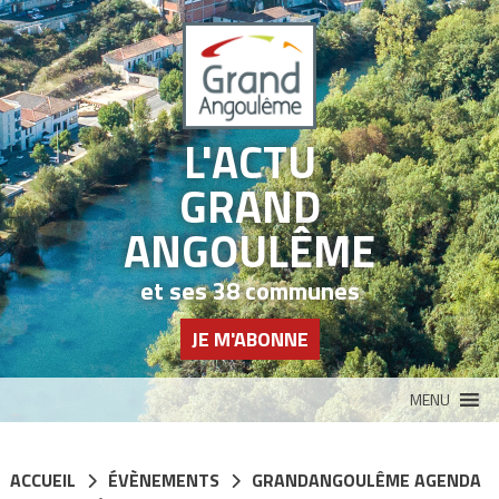
Panneau de gestion des cookies
L'ACTU
GRAND
ANGOULÊME
et ses 38 communes
JE M'ABONNE
MENU
ACCUEIL
ÉVÈNEMENTS
GRANDANGOULÊME AGENDA