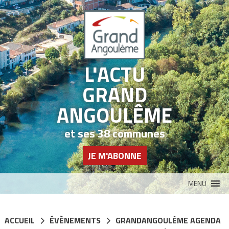
Panneau de gestion des cookies
L'ACTU
GRAND
ANGOULÊME
et ses 38 communes
JE M'ABONNE
MENU
ACCUEIL
ÉVÈNEMENTS
GRANDANGOULÊME AGENDA