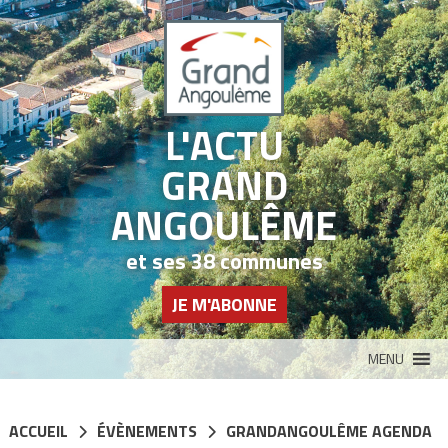
Panneau de gestion des cookies
L'ACTU
GRAND
ANGOULÊME
et ses 38 communes
JE M'ABONNE
MENU
ACCUEIL
ÉVÈNEMENTS
GRANDANGOULÊME AGENDA