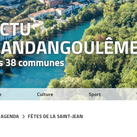
ACTU
RAND
ANGOULÊM
es 38 communes
e
Culture
Sport
 AGENDA
FÊTES DE LA SAINT-JEAN