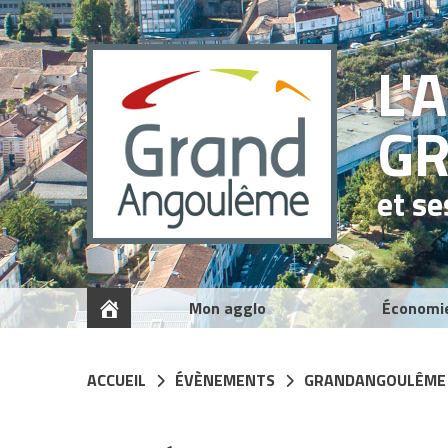
Panneau de gestion des cookies
L'
G
et s
Mon agglo
Économi
ACCUEIL
ÉVÈNEMENTS
GRANDANGOULÊME