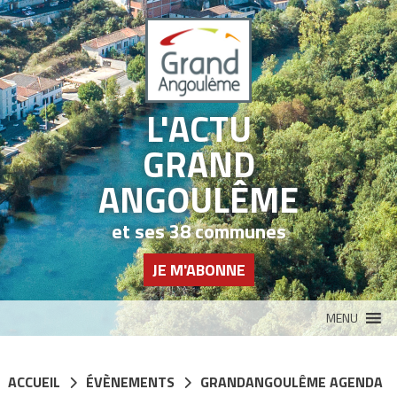
Panneau de gestion des cookies
L'ACTU
GRAND
ANGOULÊME
et ses 38 communes
JE M'ABONNE
MENU
ACCUEIL
ÉVÈNEMENTS
GRANDANGOULÊME AGENDA