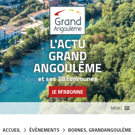
Panneau de gestion des cookies
L'ACTU
GRAND
ANGOULÊME
et ses 38 communes
JE M'ABONNE
MENU
ACCUEIL
ÉVÈNEMENTS
BORNES
,
GRANDANGOULÊME