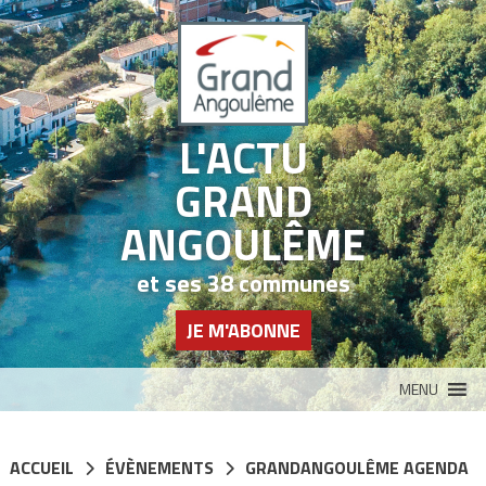
Panneau de gestion des cookies
L'ACTU
GRAND
ANGOULÊME
et ses 38 communes
JE M'ABONNE
MENU
ACCUEIL
ÉVÈNEMENTS
GRANDANGOULÊME AGENDA