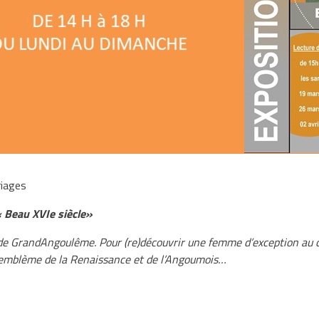
riages
 Beau XVIe siècle»
 de GrandAngoulême. Pour (re)découvrir une femme d’exception au co
, emblème de la Renaissance et de l’Angoumois…