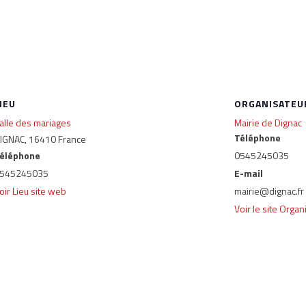
IEU
ORGANISATEU
alle des mariages
Mairie de Dignac
Téléphone
IGNAC
,
16410
France
éléphone
0545245035
545245035
E-mail
oir Lieu site web
mairie@dignac.fr
Voir le site Organ