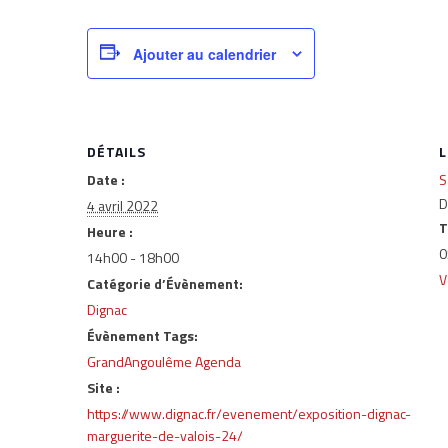
Ajouter au calendrier
DÉTAILS
L
Date :
S
D
4 avril 2022
T
Heure :
0
14h00 - 18h00
V
Catégorie d’Évènement:
Dignac
Évènement Tags:
GrandAngoulême Agenda
Site :
https://www.dignac.fr/evenement/exposition-dignac-
marguerite-de-valois-24/