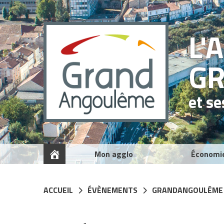
Panneau de gestion des cookies
L'
G
et s
Mon agglo
Économi
ACCUEIL
ÉVÈNEMENTS
GRANDANGOULÊME