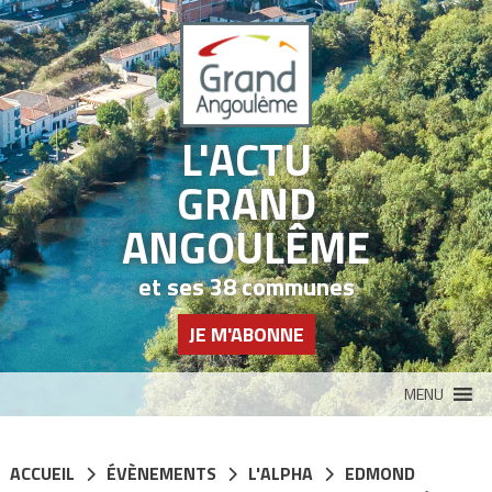
Panneau de gestion des cookies
L'ACTU
GRAND
ANGOULÊME
et ses 38 communes
JE M'ABONNE
MENU
ACCUEIL
ÉVÈNEMENTS
L'ALPHA
EDMOND