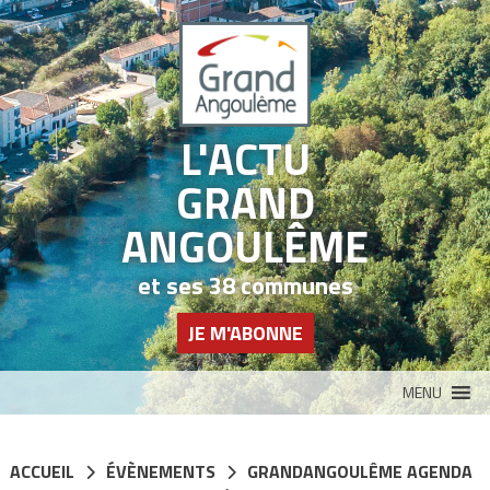
Panneau de gestion des cookies
L'ACTU
GRAND
ANGOULÊME
et ses 38 communes
JE M'ABONNE
MENU
ACCUEIL
ÉVÈNEMENTS
GRANDANGOULÊME AGENDA