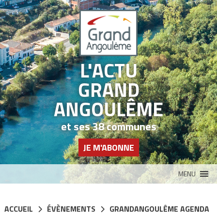
Panneau de gestion des cookies
L'ACTU
GRAND
ANGOULÊME
et ses 38 communes
JE M'ABONNE
MENU
ACCUEIL
ÉVÈNEMENTS
GRANDANGOULÊME AGENDA