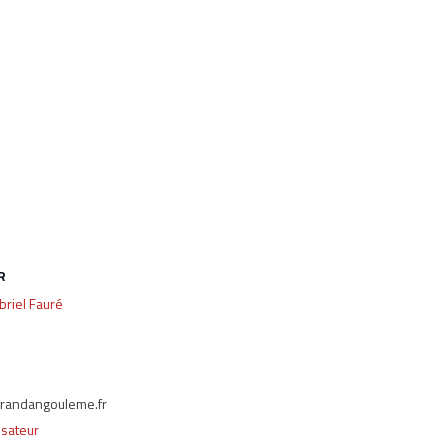
R
briel Fauré
randangouleme.fr
isateur