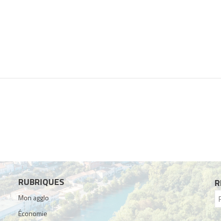
RUBRIQUES
R
Mon agglo
Économie