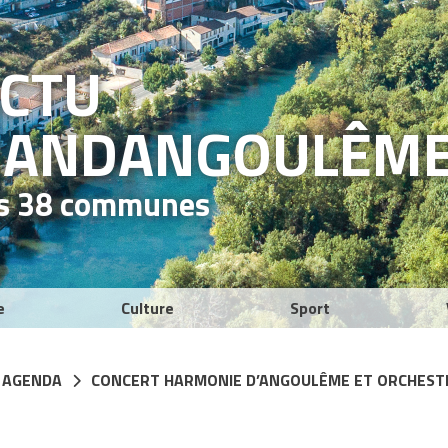
ACTU
RAND
ANGOULÊM
es 38 communes
e
Culture
Sport
 AGENDA
CONCERT HARMONIE D’ANGOULÊME ET ORCHEST