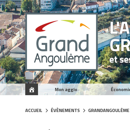
Panneau de gestion des cookies
L'
G
et s
Mon agglo
Économi
ACCUEIL
ÉVÈNEMENTS
GRANDANGOULÊME