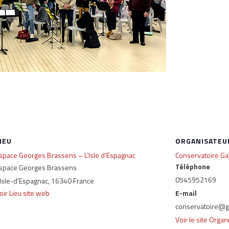
IEU
ORGANISATEU
space Georges Brassens – L’Isle d’Espagnac
Conservatoire Ga
Téléphone
space Georges Brassens
0545952169
'Isle-d'Espagnac
,
16340
France
oir Lieu site web
E-mail
conservatoire@g
Voir le site Organ