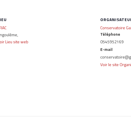
IEU
ORGANISATEU
RAC
Conservatoire Ga
Téléphone
ngoulême
,
oir Lieu site web
0545952169
E-mail
conservatoire@g
Voir le site Organ