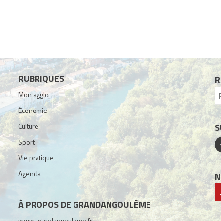
RUBRIQUES
R
Mon agglo
Économie
Culture
S
Sport
Vie pratique
Agenda
N
À PROPOS DE GRANDANGOULÊME
www.grandangouleme.fr