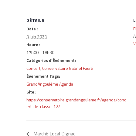
DÉTAILS
L
Date :
F
A
3 juin 2023
V
Heure :
17h00 - 18h30
Catégories d’Évènement:
Concert
,
Conservatoire Gabriel Fauré
Évènement Tags:
GrandAngoulême Agenda
Site :
https://conservatoire.grandangouleme.fr/agenda/conc
ert-de-classe-12/
Marché Local Dignac