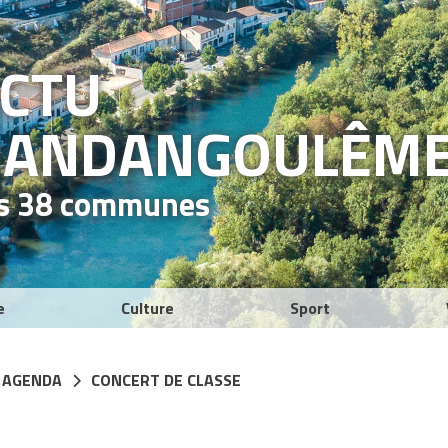
ACTU
RAND
ANGOULÊM
es 38 communes
e
Culture
Sport
 AGENDA
CONCERT DE CLASSE