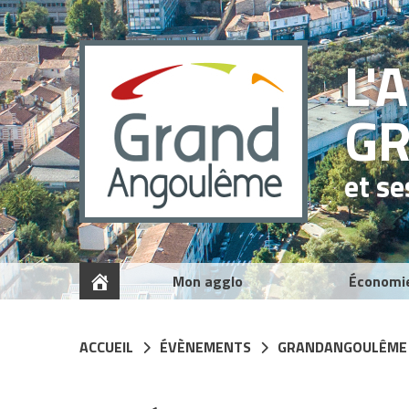
Panneau de gestion des cookies
L'
G
et s
Mon agglo
Économi
ACCUEIL
ÉVÈNEMENTS
GRANDANGOULÊME