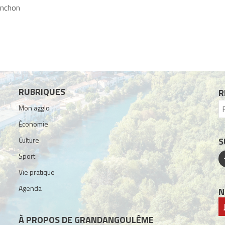
anchon
RUBRIQUES
R
Mon agglo
Économie
Culture
S
Sport
Vie pratique
Agenda
N
À PROPOS DE GRANDANGOULÊME