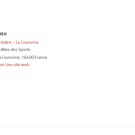
IEU
héâtre – La Couronne
 Allée des Sports
a Couronne
,
16400
France
oir Lieu site web