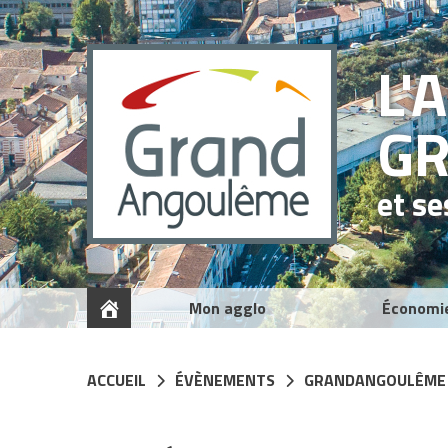
Panneau de gestion des cookies
L'
G
et s
Mon agglo
Économi
ACCUEIL
ÉVÈNEMENTS
GRANDANGOULÊME