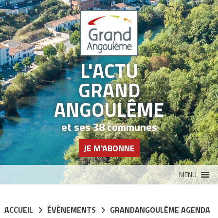
Panneau de gestion des cookies
L'ACTU
GRAND
ANGOULÊME
et ses 38 communes
JE M'ABONNE
MENU
ACCUEIL
ÉVÈNEMENTS
GRANDANGOULÊME AGENDA