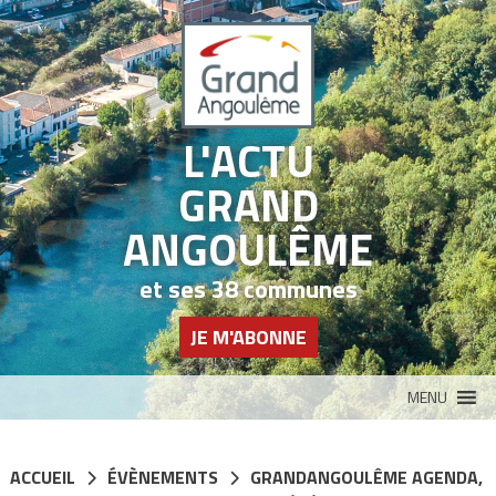
Panneau de gestion des cookies
L'ACTU
GRAND
ANGOULÊME
et ses 38 communes
JE M'ABONNE
MENU
ACCUEIL
ÉVÈNEMENTS
GRANDANGOULÊME AGENDA
,