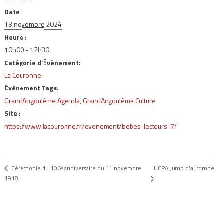
Date :
13 novembre 2024
Heure :
10h00 - 12h30
Catégorie d’Évènement:
La Couronne
Évènement Tags:
GrandAngoulême Agenda
,
GrandAngoulême Culture
Site :
https://www.lacouronne.fr/evenement/bebes-lecteurs-7/
UCPA Jump d’automne
Cérémonie du 106ᵉ anniversaire du 11 novembre
1918