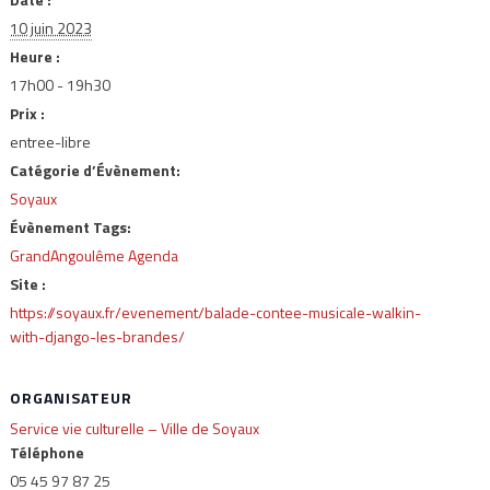
10 juin 2023
Heure :
17h00 - 19h30
Prix :
entree-libre
Catégorie d’Évènement:
Soyaux
Évènement Tags:
GrandAngoulême Agenda
Site :
https://soyaux.fr/evenement/balade-contee-musicale-walkin-
with-django-les-brandes/
ORGANISATEUR
Service vie culturelle – Ville de Soyaux
Téléphone
05 45 97 87 25