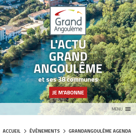
Panneau de gestion des cookies
L'ACTU
GRAND
ANGOULÊME
et ses 38 communes
JE M'ABONNE
MENU
ACCUEIL
ÉVÈNEMENTS
GRANDANGOULÊME AGENDA