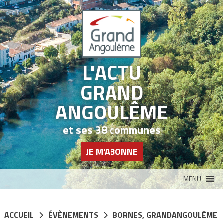
Panneau de gestion des cookies
L'ACTU
GRAND
ANGOULÊME
et ses 38 communes
JE M'ABONNE
MENU
ACCUEIL
ÉVÈNEMENTS
BORNES
,
GRANDANGOULÊME