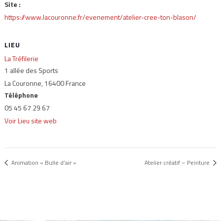
Site :
https://www.lacouronne.fr/evenement/atelier-cree-ton-blason/
LIEU
La Tréfilerie
1 allée des Sports
La Couronne
,
16400
France
Téléphone
05 45 67 29 67
Voir Lieu site web
Animation « Bulle d’air »
Atelier créatif – Peinture