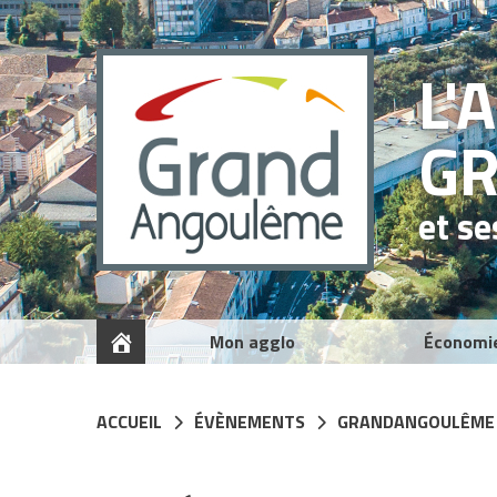
Panneau de gestion des cookies
L'
G
et s
Mon agglo
Économi
ACCUEIL
ÉVÈNEMENTS
GRANDANGOULÊME