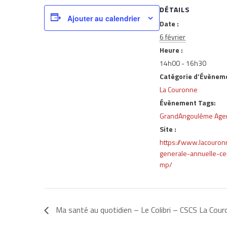
DÉTAILS
Ajouter au calendrier
Date :
6 février
Heure :
14h00 - 16h30
Catégorie d’Évènem
La Couronne
Évènement Tags:
GrandAngoulême Age
Site :
https://www.lacouro
generale-annuelle-ce
mp/
Ma santé au quotidien – Le Colibri – CSCS La Cou