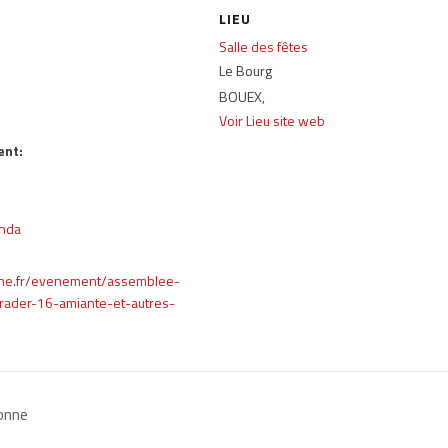
LIEU
Salle des fêtes
Le Bourg
BOUEX
,
Voir Lieu site web
ent:
nda
nne.fr/evenement/assemblee-
rader-16-amiante-et-autres-
ronne