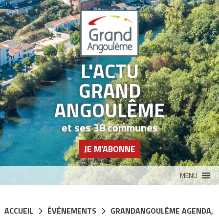
Panneau de gestion des cookies
L'ACTU
GRAND
ANGOULÊME
et ses 38 communes
JE M'ABONNE
MENU
ACCUEIL
ÉVÈNEMENTS
GRANDANGOULÊME AGENDA
,