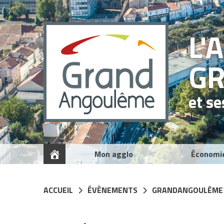
Panneau de gestion des cookies
L'
G
et s
Mon agglo
Économi
ACCUEIL
ÉVÈNEMENTS
GRANDANGOULÊME