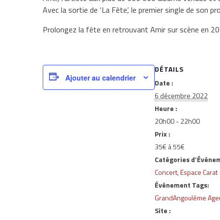
Avec la sortie de ‘La Fête’, le premier single de son p
Prolongez la fête en retrouvant Amir sur scène en 20
DÉTAILS
Ajouter au calendrier
Date :
6 décembre 2022
Heure :
20h00 - 22h00
Prix :
35€ à 55€
Catégories d’Évène
Concert
,
Espace Carat
Évènement Tags:
GrandAngoulême Age
Site :