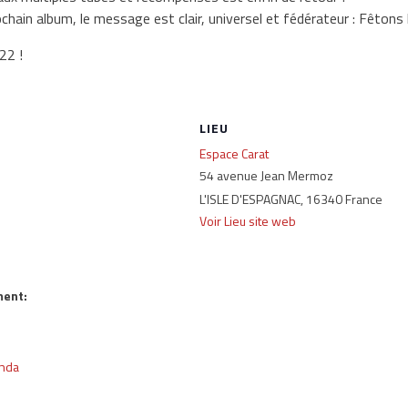
rochain album, le message est clair, universel et fédérateur : Fêton
22 !
LIEU
Espace Carat
54 avenue Jean Mermoz
L'ISLE D'ESPAGNAC
,
16340
France
Voir Lieu site web
ment:
nda