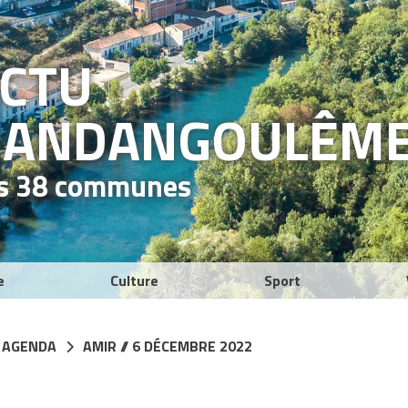
ACTU
RAND
ANGOULÊM
es 38 communes
e
Culture
Sport
 AGENDA
AMIR // 6 DÉCEMBRE 2022