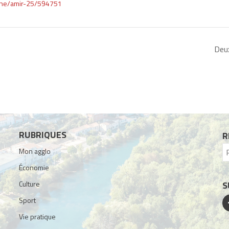
iche/amir-25/594751
Deu
RUBRIQUES
R
Mon agglo
Économie
Culture
S
Sport
Vie pratique