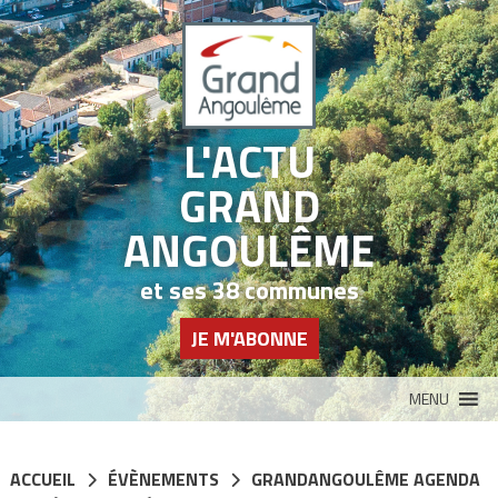
Panneau de gestion des cookies
L'ACTU
GRAND
ANGOULÊME
et ses 38 communes
JE M'ABONNE
MENU
ACCUEIL
ÉVÈNEMENTS
GRANDANGOULÊME AGENDA